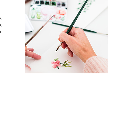
.
,
.