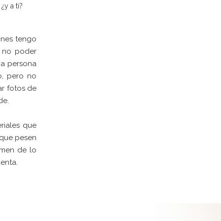
¿y a ti?
ones tengo
r no poder
na persona
o, pero no
r fotos de
de.
riales que
 que pesen
umen de lo
enta.