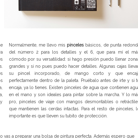
ue
Normalmente, me llevo mis
pinceles
básicos, de punta redond
ra
del número 2 para los detalles y el 6, que para mí el má
es
cómodo por su versatilidad: si hago presión puedo llenar zona
s.
grandes y si no pues puedo hacer detalles. Algunas cajas lleva
es
su pincel incorporado, de mango corto y que encaj
os
perfectamente dentro de la paleta. Pruébalo antes de irte y si t
a,
encaja, ya lo tienes. Existen pinceles de agua que contienen agu
a,
en el mano y son ideales para pintar sobre la marcha. Y lo má
 y
pro, pinceles de viaje con mangos desmontables o retráctile
que mantienen las cerdas intactas. Para el resto de pinceles, l
importante es que lleven su tubito de protección.
o vas a preparar una bolsa de pintura perfecta. Además espero que