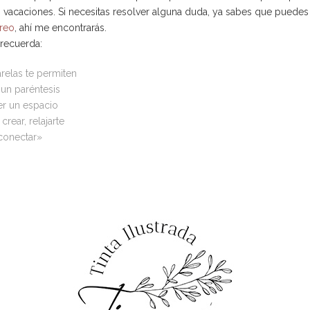
s vacaciones. Si necesitas resolver alguna duda, ya sabes que puedes
reo
, ahí me encontrarás.
 recuerda:
arelas te permiten
 un paréntesis
er un espacio
rear, relajarte
conectar»