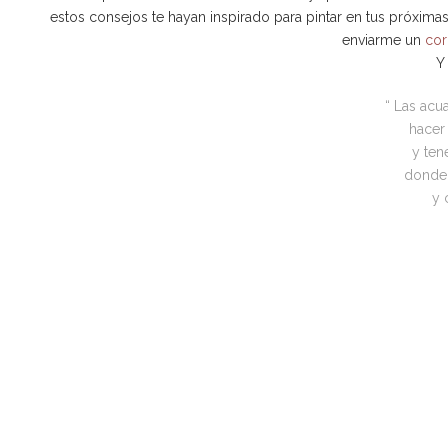
estos consejos te hayan inspirado para pintar en tus próxima
enviarme un
cor
Y
“ Las acu
hacer
y ten
donde c
y 